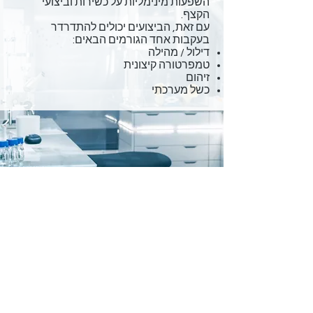
השפעות מינימליות על כשירות וביצועי
הקצף.
עם זאת, הביצועים יכולים להתדרדר
בעקבות אחד הגורמים הבאים:
דילול / מהילה
טמפרטורה קיצונית
זיהום
כשל מערכתי
צור קשר
טל.
04-6417087
/
Marina@Hubermanlabs.com