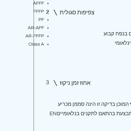
AFFF
FFFP
2
צפיפות סגולית
PF
AR-AFF
 בנפח קבוע
AR-FFFP
נלאומי
Class A
3
אחוז זמן ניקוז
מוכן בדיקה זו הינה סממן מכריע
בתקינות ויציבות הקצףהבדיקה מתבצעת בהתאם לתקנים בנלאומייםEN